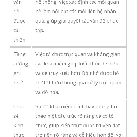
vấn
hệ thống. Việc xác định các mối quan
đề
hệ làm nổi bật các mối liên hệ nhân
được
quả, giúp giải quyết các vấn đề phức
cải
tạp.
thiện
Tăng
Việc tổ chức trực quan và không gian
cường
các khái niệm giúp kiến thức dễ hiểu
ghi
và dễ truy xuất hơn. Bộ nhớ được hỗ
nhớ
trợ tốt hơn thông qua xử lý trực quan
và đồ họa.
Chia
Sơ đồ khái niệm trình bày thông tin
sẻ
theo một cấu trúc rõ ràng và có tổ
kiến
chức, giúp kiến thức được truyền đạt
thức
trở nên rõ ràng và dễ hiểu hơn đối với