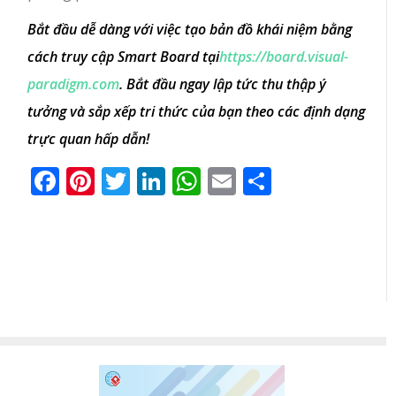
Bắt đầu dễ dàng với việc tạo bản đồ khái niệm bằng
cách truy cập Smart Board tại
https://board.visual-
paradigm.com
. Bắt đầu ngay lập tức thu thập ý
tưởng và sắp xếp tri thức của bạn theo các định dạng
trực quan hấp dẫn!
Facebook
Pinterest
Twitter
LinkedIn
WhatsApp
Email
Share