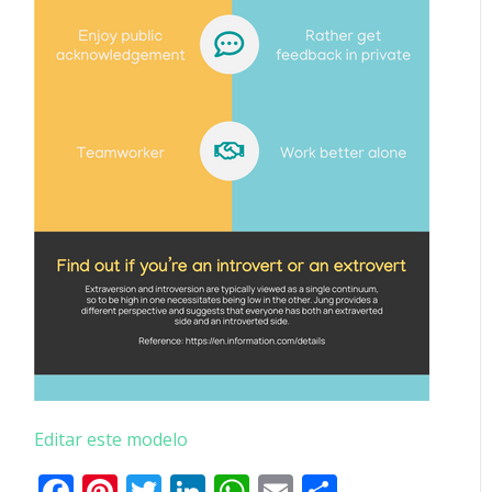
Editar este modelo
Facebook
Pinterest
Twitter
LinkedIn
WhatsApp
Email
Partilhar