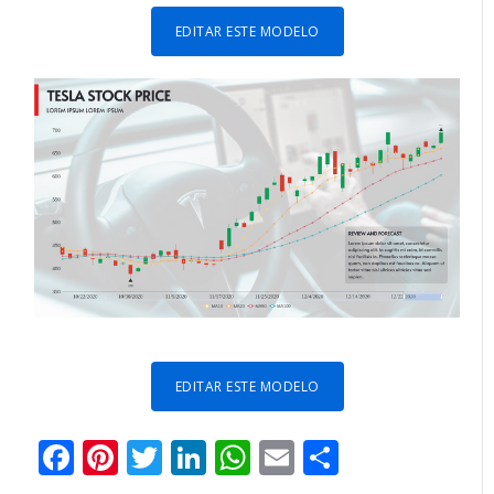
EDITAR ESTE MODELO
EDITAR ESTE MODELO
Facebook
Pinterest
Twitter
LinkedIn
WhatsApp
Email
Partilhar