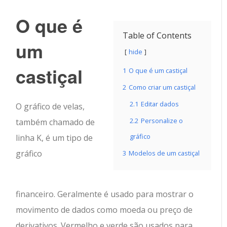
O que é
Table of Contents
um
hide
castiçal
1
O que é um castiçal
2
Como criar um castiçal
2.1
Editar dados
O gráfico de velas,
2.2
Personalize o
também chamado de
gráfico
linha K, é um tipo de
gráfico
3
Modelos de um castiçal
financeiro. Geralmente é usado para mostrar o
movimento de dados como moeda ou preço de
derivativos. Vermelho e verde são usados ​​para