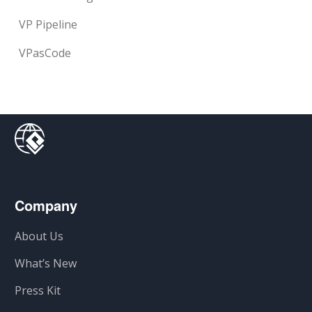
VP Pipeline
VPasCode
Company
About Us
What’s New
Press Kit