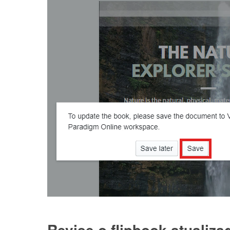
Revise o flipbook atualiza