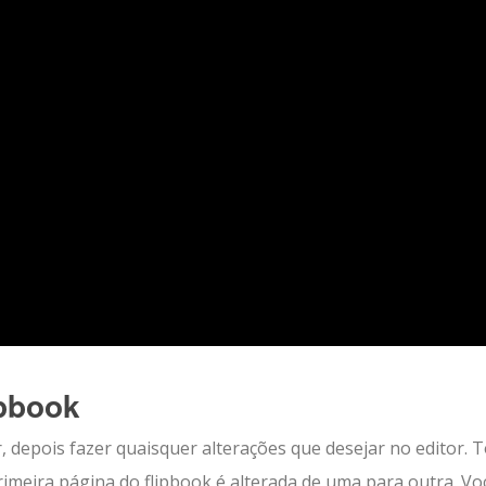
ipbook
r, depois fazer quaisquer alterações que desejar no editor.
meira página do flipbook é alterada de uma para outra. Vo