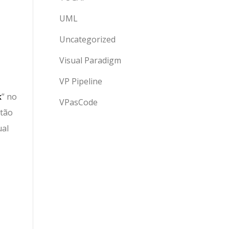
UML
Uncategorized
Visual Paradigm
VP Pipeline
k
” no
VPasCode
otão
ual