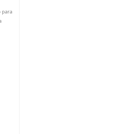
o para
a