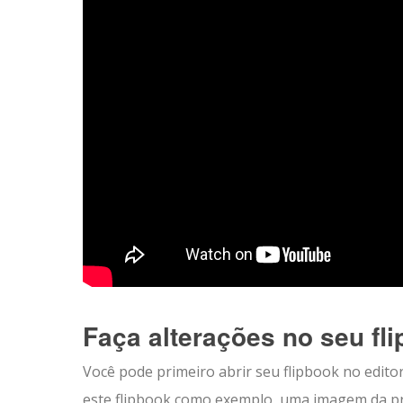
Faça alterações no seu fl
Você pode primeiro abrir seu flipbook no edito
este flipbook como exemplo, uma imagem da pri