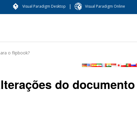
|
Visual Paradigm Desktop
Visual Paradigm Online
ara o flipbook?
alterações do documento