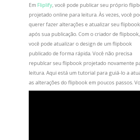
Em
Fliplify
, você pode publicar seu próprio flip
projetado online para leitura. Às vezes, você p
querer fazer alterações e atualizar seu flipbook
após sua publicação. Com o criador de flipbook,
você pode atualizar o design de um flipbook
publicado de forma rápida. Você não precisa
republcar seu flipbook projetado novamente p
leitura. Aqui está um tutorial para guiá-lo a atu
as alterações do flipbook em poucos passos. Voc