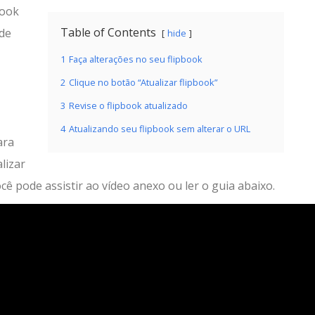
book
Table of Contents
ode
hide
1
Faça alterações no seu flipbook
2
Clique no botão “Atualizar flipbook”
3
Revise o flipbook atualizado
4
Atualizando seu flipbook sem alterar o URL
ara
alizar
ê pode assistir ao vídeo anexo ou ler o guia abaixo.