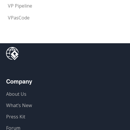
VP Pipeline
VPasCode
Company
About Us
What’s New
Press Kit
Forum