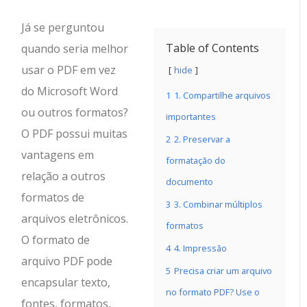
Já se perguntou
Table of Contents
quando seria melhor
usar o PDF em vez
hide
do Microsoft Word
1
1. Compartilhe arquivos
ou outros formatos?
importantes
O PDF possui muitas
2
2. Preservar a
vantagens em
formatação do
relação a outros
documento
formatos de
3
3. Combinar múltiplos
arquivos eletrônicos.
formatos
O formato de
4
4. Impressão
arquivo PDF pode
5
Precisa criar um arquivo
encapsular texto,
no formato PDF? Use o
fontes, formatos,