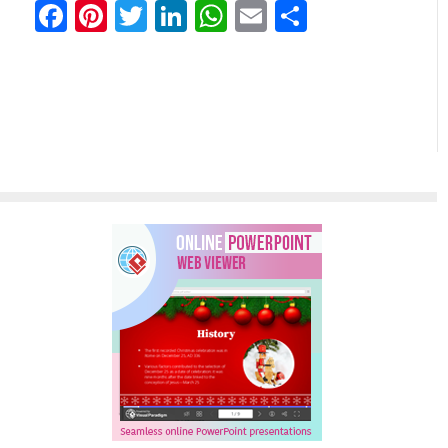
Facebook
Pinterest
Twitter
LinkedIn
WhatsApp
Email
Отправи