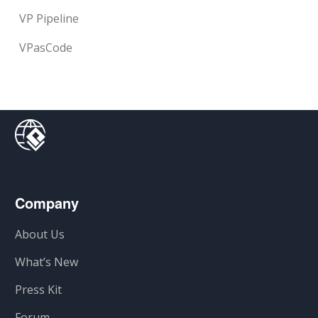
VP Pipeline
VPasCode
Company
About Us
What’s New
Press Kit
Forum