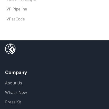
VP Pipeline
VPasCode
Company
About Us
What’s New
Press Kit