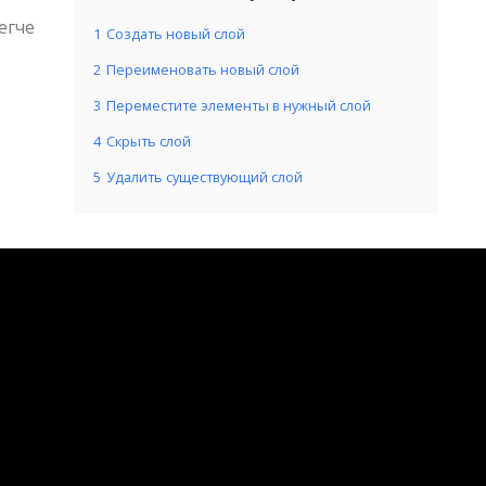
егче
1
Создать новый слой
2
Переименовать новый слой
3
Переместите элементы в нужный слой
4
Скрыть слой
5
Удалить существующий слой