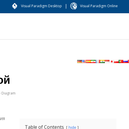
|
Visual Paradigm Desktop
Visual Paradigm Online
ой
e Diagram
ия
Table of Contents
hide