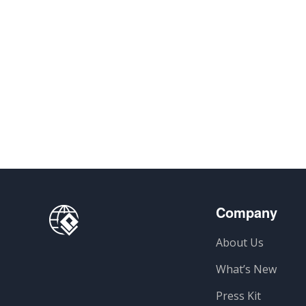
Company
About Us
What’s New
Press Kit