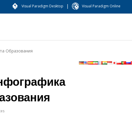
|
Visual Paradigm Desktop
Visual Paradigm Online
та Образования
нфографика
азования
tes