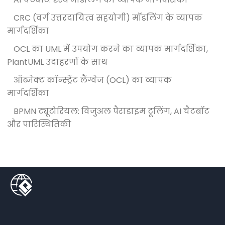
CRC (वर्ग उत्तरदायित्व सहयोगी) मॉडलिंग के व्यापक
मार्गदर्शिका
OCL का UML में उपयोग करने का व्यापक मार्गदर्शिका,
PlantUML उदाहरणों के साथ
ऑब्जेक्ट कॉन्स्ट्रेंट लैंग्वेज (OCL) का व्यापक
मार्गदर्शिका
BPMN ट्यूटोरियल: विजुअल पैराडाइम टूलिंग, AI चैटबॉट
और पारिस्थितिकी