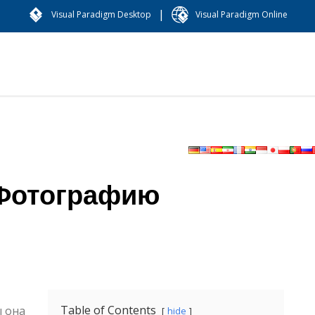
|
Visual Paradigm Desktop
Visual Paradigm Online
 Фотографию
Table of Contents
ы она
hide