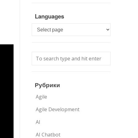
Languages
Languages
Рубрики
Agile
Agile Development
AI
AI Chatbot