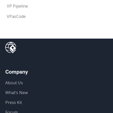
VP Pipeline
VPasCode
Company
About Us
What’s New
Press Kit
Forum