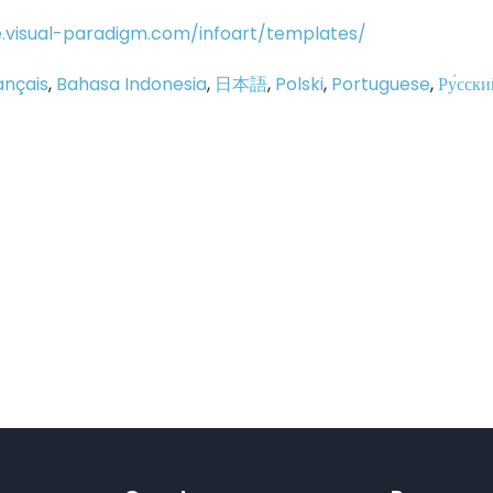
ne.visual-paradigm.com/infoart/templates/
ançais
,
Bahasa Indonesia
,
日本語
,
Polski
,
Portuguese
,
Ру́сски
p
e