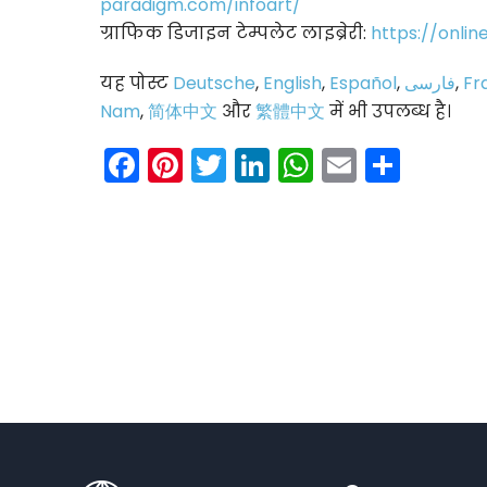
paradigm.com/infoart/
ग्राफिक डिजाइन टेम्पलेट लाइब्रेरी:
https://onli
यह पोस्ट
Deutsche
,
English
,
Español
,
فارسی
,
Fr
Nam
,
简体中文
और
繁體中文
में भी उपलब्ध है।
Facebook
Pinterest
Twitter
LinkedIn
WhatsAp
Email
Shar