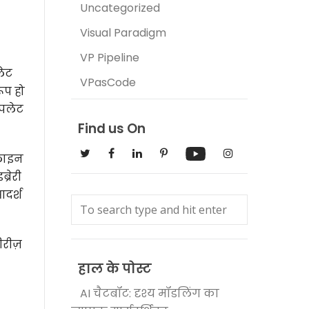
Uncategorized
Visual Paradigm
VP Pipeline
लेट
VPasCode
ूप हो
्पलेट
Find us On
नलाइन
रेरी
दर्श
रीज़
हाल के पोस्ट
AI चैटबॉट: दृश्य मॉडलिंग का