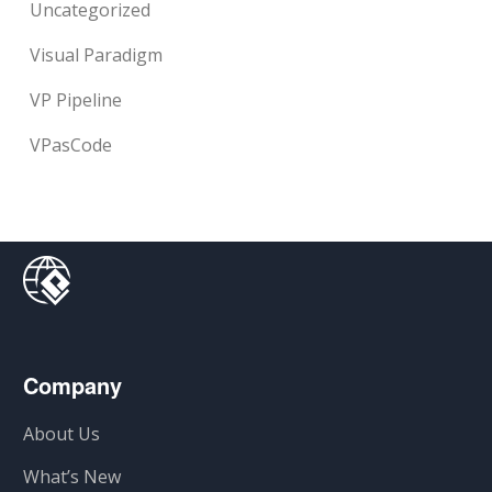
Uncategorized
Visual Paradigm
VP Pipeline
VPasCode
Company
About Us
What’s New