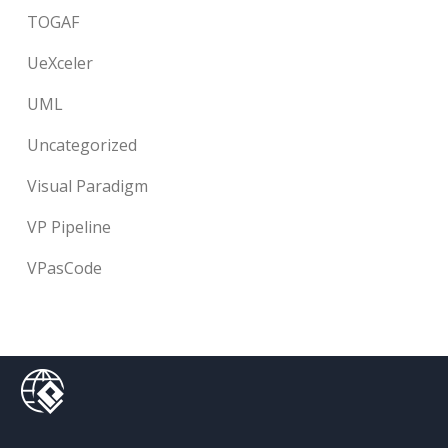
TOGAF
UeXceler
UML
Uncategorized
Visual Paradigm
VP Pipeline
VPasCode