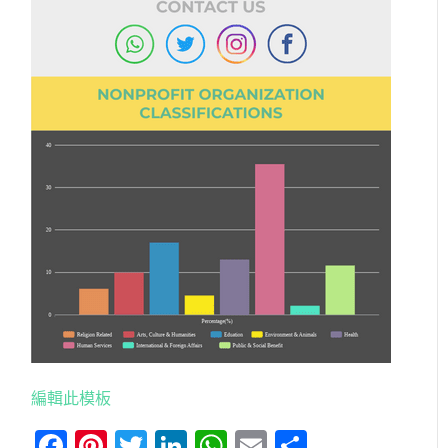
編輯此模板
Facebook
Pinterest
Twitter
LinkedIn
WhatsApp
Email
分