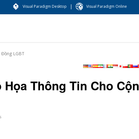
|
Visual Paradigm Desktop
Visual Paradigm Online
g Đồng LGBT
ồ Họa Thông Tin Cho Cộ
s