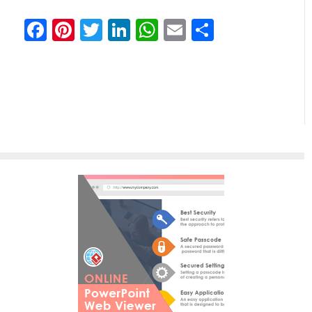
Facebook
Pinterest
Twitter
LinkedIn
WhatsApp
Email
Share