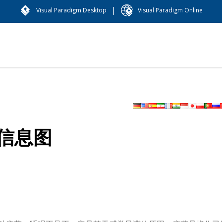
|
Visual Paradigm Desktop
Visual Paradigm Online
因信息图