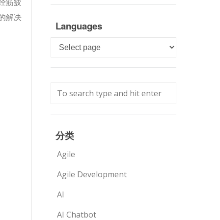
经筋疲
的解决
Languages
Languages
分类
Agile
Agile Development
AI
AI Chatbot