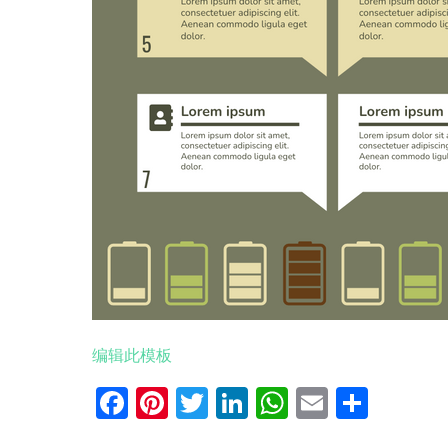
编辑此模板
Facebook
Pinterest
Twitter
LinkedIn
WhatsApp
Email
分
享