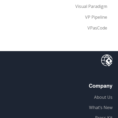
Visual Paradigm
VP Pipeline
VPasCode
Company
About Us
What’s New
Press Kit