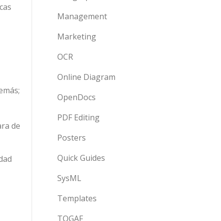
icas
Management
Marketing
OCR
Online Diagram
demás;
OpenDocs
PDF Editing
ara de
Posters
Quick Guides
idad
SysML
Templates
TOGAF