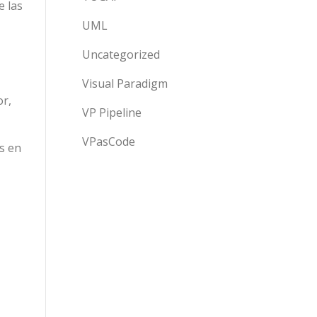
e las
UML
Uncategorized
Visual Paradigm
r,
VP Pipeline
VPasCode
s en