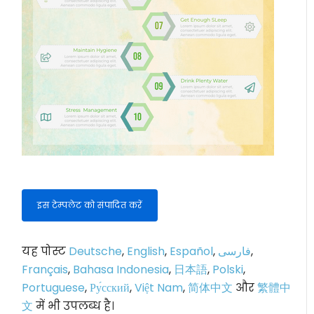
इस टेम्पलेट को संपादित करें
यह पोस्ट
Deutsche
,
English
,
Español
,
فارسی
,
Français
,
Bahasa Indonesia
,
日本語
,
Polski
,
Portuguese
,
Ру́сский
,
Việt Nam
,
简体中文
और
繁體中
文
में भी उपलब्ध है।