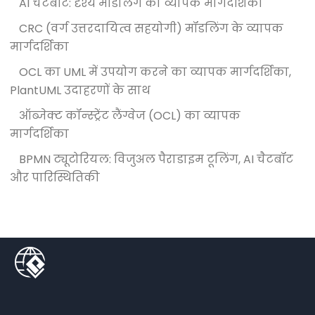
AI चैटबॉट: दृश्य मॉडलिंग का व्यापक मार्गदर्शिका
CRC (वर्ग उत्तरदायित्व सहयोगी) मॉडलिंग के व्यापक
मार्गदर्शिका
OCL का UML में उपयोग करने का व्यापक मार्गदर्शिका,
PlantUML उदाहरणों के साथ
ऑब्जेक्ट कॉन्स्ट्रेंट लैंग्वेज (OCL) का व्यापक
मार्गदर्शिका
BPMN ट्यूटोरियल: विजुअल पैराडाइम टूलिंग, AI चैटबॉट
और पारिस्थितिकी