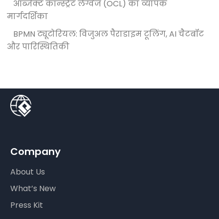
ऑब्जेक्ट कॉन्स्ट्रेंट लैंग्वेज (OCL) का व्यापक
मार्गदर्शिका
BPMN ट्यूटोरियल: विजुअल पैराडाइम टूलिंग, AI चैटबॉट
और पारिस्थितिकी
Company
About Us
What’s New
Press Kit