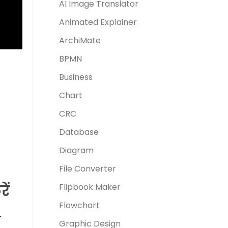
AI Image Translator
Animated Explainer
ArchiMate
BPMN
Business
Chart
CRC
Database
Diagram
File Converter
ें
Flipbook Maker
Flowchart
न
Graphic Design