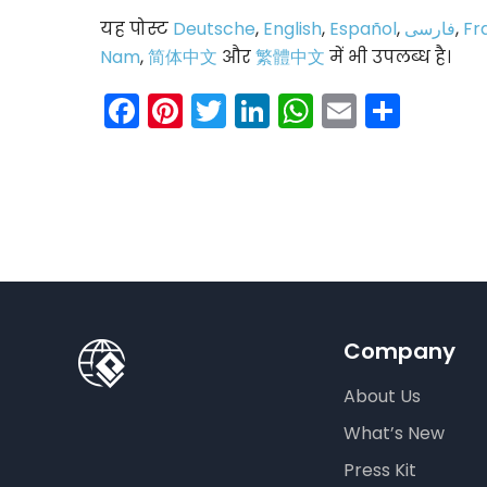
यह पोस्ट
Deutsche
,
English
,
Español
,
فارسی
,
Fr
Nam
,
简体中文
और
繁體中文
में भी उपलब्ध है।
Facebook
Pinterest
Twitter
LinkedIn
WhatsAp
Email
Shar
Company
About Us
What’s New
Press Kit