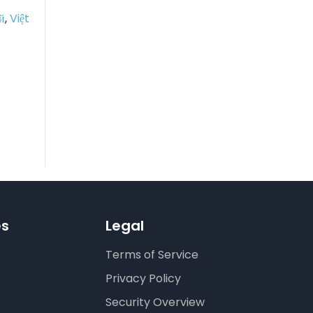
й
,
Việt
es
Legal
Terms of Service
Privacy Policy
Security Overview