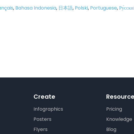
ançais
,
Bahasa Indonesia
,
日本語
,
Polski
,
Portuguese
,
Ру́сски
p
e
Create
Resourc
Infographics
Pricing
Posters
Knowledge
Flyers
Blog