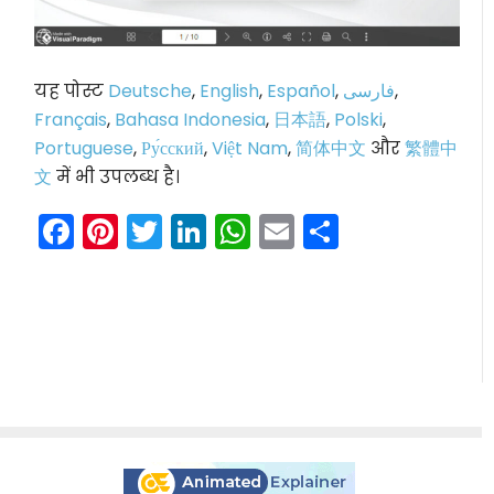
यह पोस्ट
Deutsche
,
English
,
Español
,
فارسی
,
Français
,
Bahasa Indonesia
,
日本語
,
Polski
,
Portuguese
,
Ру́сский
,
Việt Nam
,
简体中文
और
繁體中
文
में भी उपलब्ध है।
Facebook
Pinterest
Twitter
LinkedIn
WhatsApp
Email
Share