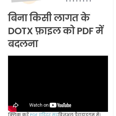
बिना किसी लागत के
DOTX फ़ाइल को PDF में
बदलना
क्लिक करें
PDF एडिटर सूट
विजुअल पैराडाइगम में।