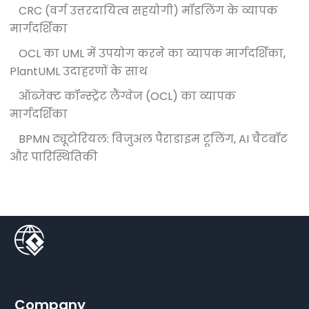
CRC (वर्ग उत्तरदायित्व सहयोगी) मॉडलिंग के व्यापक
मार्गदर्शिका
OCL का UML में उपयोग करने का व्यापक मार्गदर्शिका,
PlantUML उदाहरणों के साथ
ऑब्जेक्ट कॉन्स्ट्रेंट लैंग्वेज (OCL) का व्यापक
मार्गदर्शिका
BPMN ट्यूटोरियल: विजुअल पैराडाइम टूलिंग, AI चैटबॉट
और पारिस्थितिकी
Company