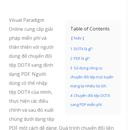
Visual Paradigm
Table of Contents
Online cung cấp giải
pháp miễn phí và
hide
thân thiện với người
1
DOTX là gì?
dùng để chuyển đổi
2
PDF là gì?
tệp DOTX sang định
3
Sử dụng công cụ
dạng PDF. Người
chuyển đổi tệp trực tuyến
dùng có thể nhập
mang lại nhiều lợi ích:
tệp DOTX của mình,
4
Chuyển đổi tệp DOTX
thực hiện các điều
sang PDF miễn phí
chỉnh và sau đó xuất
chúng dưới dạng tệp
PDF một cách dễ dàng. Quá trình chuyển đổi liền