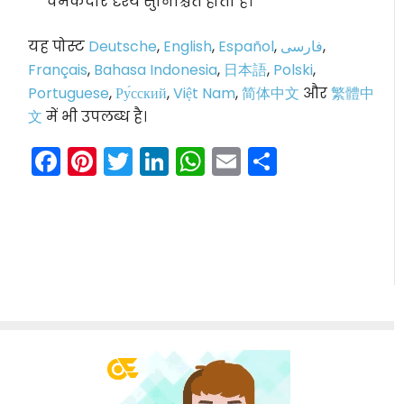
चमकदार दृश्य सुनिश्चित होता है।
यह पोस्ट
Deutsche
,
English
,
Español
,
فارسی
,
Français
,
Bahasa Indonesia
,
日本語
,
Polski
,
Portuguese
,
Ру́сский
,
Việt Nam
,
简体中文
और
繁體中
文
में भी उपलब्ध है।
Facebook
Pinterest
Twitter
LinkedIn
WhatsApp
Email
Share