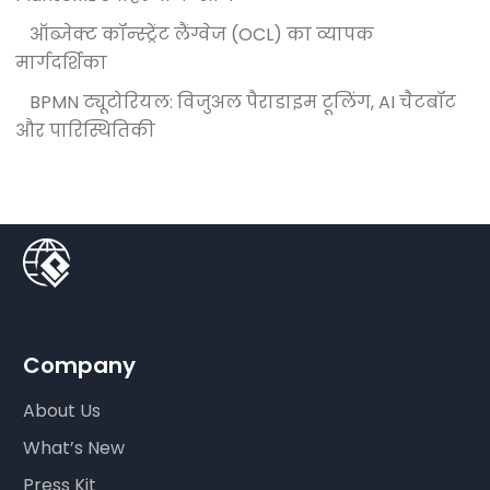
ऑब्जेक्ट कॉन्स्ट्रेंट लैंग्वेज (OCL) का व्यापक
मार्गदर्शिका
BPMN ट्यूटोरियल: विजुअल पैराडाइम टूलिंग, AI चैटबॉट
और पारिस्थितिकी
Company
About Us
What’s New
Press Kit