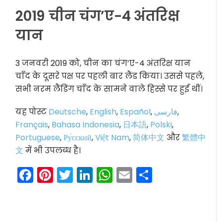
2019 चीन चंग’ए-4 अंतरिक्ष
यान
3 जनवरी 2019 को, चीन का चंग’ए-4 अंतरिक्ष यान
चाँद के दूसरे पक्ष पर पहली बार लैंड किया। उससे पहले,
सभी नरम लैंडिंग चाँद के सामने वाले हिस्से पर हुई थीं।
यह पोस्ट
Deutsche
,
English
,
Español
,
فارسی
,
Français
,
Bahasa Indonesia
,
日本語
,
Polski
,
Portuguese
,
Ру́сский
,
Việt Nam
,
简体中文
और
繁體中
文
में भी उपलब्ध है।
Facebook
Pinterest
Twitter
LinkedIn
WhatsApp
Email
Share