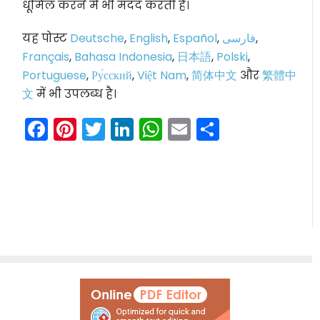
धूमिल करने में भी मदद करती हैं।
यह पोस्ट
Deutsche
,
English
,
Español
,
فارسی
,
Français
,
Bahasa Indonesia
,
日本語
,
Polski
,
Portuguese
,
Ру́сский
,
Việt Nam
,
简体中文
और
繁體中
文
में भी उपलब्ध है।
Facebook
Pinterest
Twitter
LinkedIn
WhatsApp
Email
Share