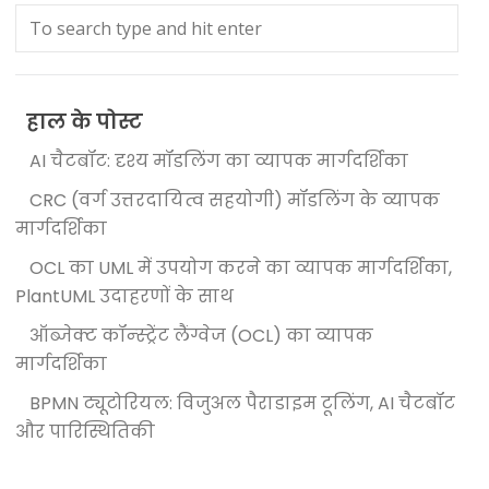
हाल के पोस्ट
AI चैटबॉट: दृश्य मॉडलिंग का व्यापक मार्गदर्शिका
CRC (वर्ग उत्तरदायित्व सहयोगी) मॉडलिंग के व्यापक
मार्गदर्शिका
OCL का UML में उपयोग करने का व्यापक मार्गदर्शिका,
PlantUML उदाहरणों के साथ
ऑब्जेक्ट कॉन्स्ट्रेंट लैंग्वेज (OCL) का व्यापक
मार्गदर्शिका
BPMN ट्यूटोरियल: विजुअल पैराडाइम टूलिंग, AI चैटबॉट
और पारिस्थितिकी