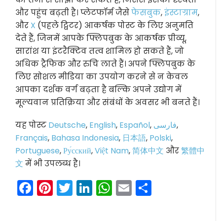
और पहुंच बढ़ती है। प्लेटफॉर्म जैसे
फेसबुक
,
इंस्टाग्राम
,
और
X
(पहले ट्विटर) आकर्षक पोस्ट के लिए अनुमति
देते हैं, जिनमें आपके फ्लिपबुक के आकर्षक प्रीव्यू,
सारांश या इंटरैक्टिव तत्व शामिल हो सकते हैं, जो
अधिक ट्रैफिक और रुचि लाते हैं। अपने फ्लिपबुक के
लिए सोशल मीडिया का उपयोग करने से न केवल
आपका दर्शक वर्ग बढ़ता है बल्कि अपने उद्योग में
मूल्यवान प्रतिक्रिया और संबंधों के अवसर भी बनते हैं।
यह पोस्ट
Deutsche
,
English
,
Español
,
فارسی
,
Français
,
Bahasa Indonesia
,
日本語
,
Polski
,
Portuguese
,
Ру́сский
,
Việt Nam
,
简体中文
और
繁體中
文
में भी उपलब्ध है।
Facebook
Pinterest
Twitter
LinkedIn
WhatsApp
Email
Share