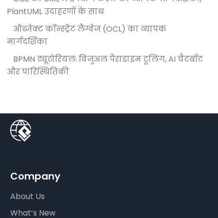
PlantUML उदाहरणों के साथ
ऑब्जेक्ट कॉन्स्ट्रेंट लैंग्वेज (OCL) का व्यापक
मार्गदर्शिका
BPMN ट्यूटोरियल: विजुअल पैराडाइम टूलिंग, AI चैटबॉट
और पारिस्थितिकी
Company
About Us
What’s New