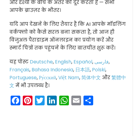
और दृश्यों के बीच के अंतर को दूर करता है — सभी
आपके ब्राउज़र के भीतर।
यदि आप देखने के लिए तैयार हैं कि AI आपके मॉडलिंग
वर्कफ्लो को कैसे सरल बना सकता है, तो आज ही
विजुअल पैराडाइम ऑनलाइन का प्रयोग करें और
स्मार्ट चित्रों तक पहुंचने के लिए बातचीत शुरू करें।
यह पोस्ट
Deutsche
,
English
,
Español
,
فارسی
,
Français
,
Bahasa Indonesia
,
日本語
,
Polski
,
Portuguese
,
Ру́сский
,
Việt Nam
,
简体中文
और
繁體中
文
में भी उपलब्ध है।
Facebook
Pinterest
Twitter
LinkedIn
WhatsApp
Email
Share