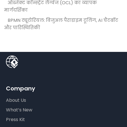
ऑब्जेक्ट कॉन्स्ट्रेंट लैंग्वेज (OCL) का व्यापक
मार्गदर्शिका
BPMN ट्यूटोरियल: विजुअल पैराडाइम टूलिंग, AI चैटबॉट
और पारिस्थितिकी
Company
About Us
What’s New
Press Kit