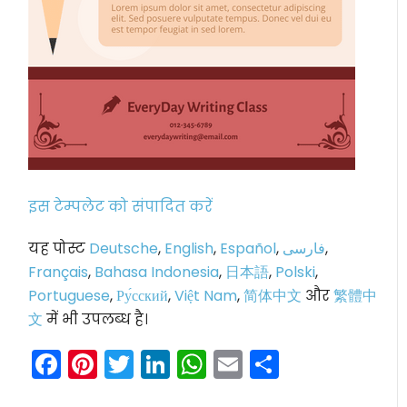
इस टेम्पलेट को संपादित करें
यह पोस्ट
Deutsche
,
English
,
Español
,
فارسی
,
Français
,
Bahasa Indonesia
,
日本語
,
Polski
,
Portuguese
,
Ру́сский
,
Việt Nam
,
简体中文
और
繁體中
文
में भी उपलब्ध है।
Facebook
Pinterest
Twitter
LinkedIn
WhatsApp
Email
Share