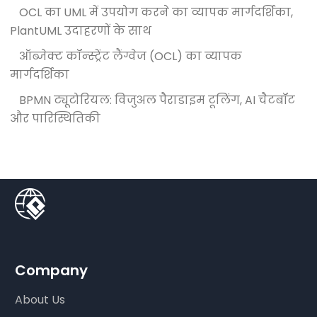
OCL का UML में उपयोग करने का व्यापक मार्गदर्शिका,
PlantUML उदाहरणों के साथ
ऑब्जेक्ट कॉन्स्ट्रेंट लैंग्वेज (OCL) का व्यापक
मार्गदर्शिका
BPMN ट्यूटोरियल: विजुअल पैराडाइम टूलिंग, AI चैटबॉट
और पारिस्थितिकी
Company
About Us