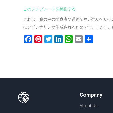
このテンプレートを編集する
これは、森の中の捕食者や道路で車が急いでいる
にアドレナリンが生成されるためです。
しかし、
Facebook
Pinterest
Twitter
LinkedIn
WhatsApp
Email
共
有
Company
About Us