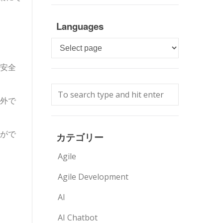
Languages
Languages
安全
外で
がで
カテゴリー
Agile
Agile Development
AI
AI Chatbot