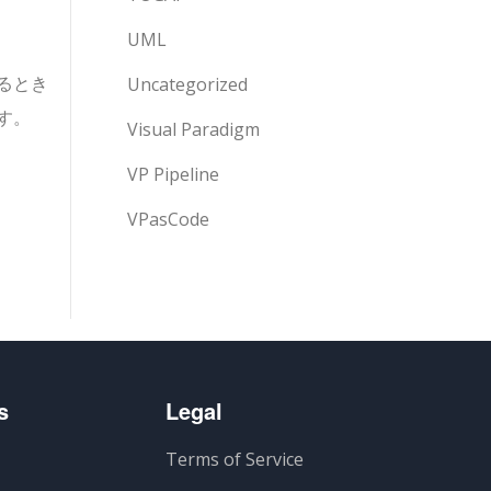
UML
るとき
Uncategorized
す。
Visual Paradigm
VP Pipeline
VPasCode
s
Legal
Terms of Service