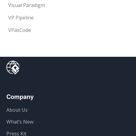
Visual Paradigm
VP Pipeline
VPasCode
Company
About Us
What’s New
Press Kit