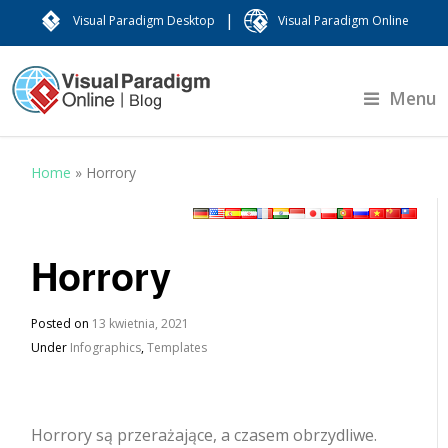
|
Visual Paradigm Desktop
Visual Paradigm Online
Menu
Home
»
Horrory
Horrory
Posted on
13 kwietnia, 2021
Under
Infographics
,
Templates
Horrory są przerażające, a czasem obrzydliwe.