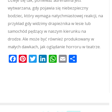
Dzieje się tak, ponieważ adrenalina jest
wytwarzana, gdy pojawia się niebezpieczny
bodziec, który wymaga natychmiastowej reakcji, na
przykład gdy widzimy drapieżnika w lesie lub
samochód pędzący w naszym kierunku na
drodze. Ale może być również produkowany w
małych dawkach, jak oglądanie horroru w teatrze.
Facebook
Pinterest
Twitter
LinkedIn
WhatsApp
Email
Share