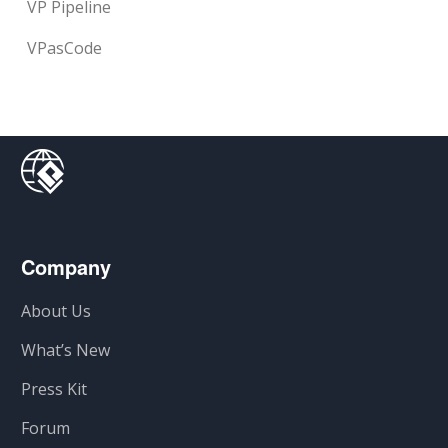
VP Pipeline
VPasCode
Company
About Us
What’s New
Press Kit
Forum