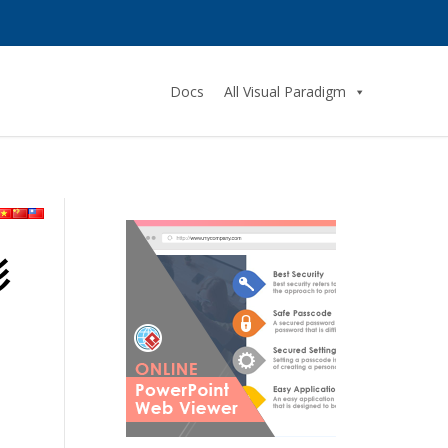
Docs
All Visual Paradigm
影