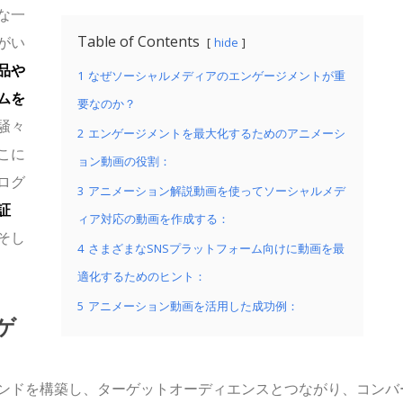
な一
Table of Contents
がい
hide
品や
1
なぜソーシャルメディアのエンゲージメントが重
ムを
要なのか？
騒々
2
エンゲージメントを最大化するためのアニメーシ
こに
ョン動画の役割：
ログ
3
アニメーション解説動画を使ってソーシャルメデ
証
ィア対応の動画を作成する：
そし
4
さまざまなSNSプラットフォーム向けに動画を最
適化するためのヒント：
5
アニメーション動画を活用した成功例：
ゲ
ンドを構築し、ターゲットオーディエンスとつながり、コンバ