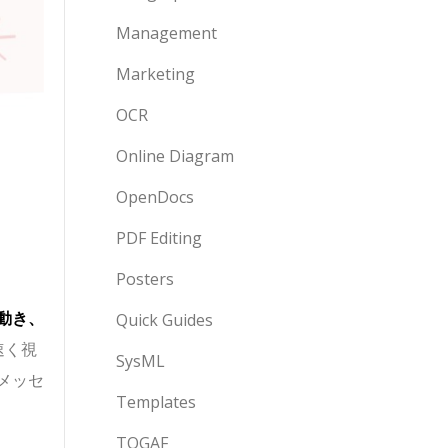
Management
Marketing
OCR
Online Diagram
OpenDocs
PDF Editing
Posters
動き、
Quick Guides
速く視
SysML
メッセ
Templates
TOGAF