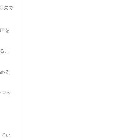
可欠で
画を
るこ
める
ーマッ
してい