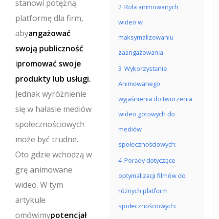
stanowi potężną
2
Rola animowanych
platformę dla firm,
wideo w
aby
angażować
maksymalizowaniu
swoją publiczność
zaangażowania:
i
promować swoje
3
Wykorzystanie
produkty lub usługi.
Animowanego
Jednak wyróżnienie
wyjaśnienia do tworzenia
się w hałasie mediów
wideo gotowych do
społecznościowych
mediów
może być trudne.
społecznościowych:
Oto gdzie wchodzą w
4
Porady dotyczące
grę animowane
optymalizacji filmów do
wideo. W tym
różnych platform
artykule
społecznościowych:
omówimy
potencjał