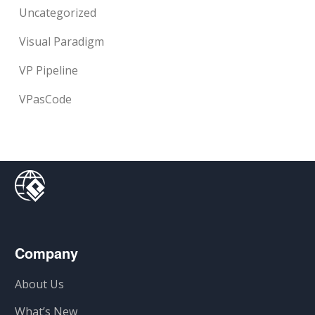
Uncategorized
Visual Paradigm
VP Pipeline
VPasCode
Company
About Us
What’s New