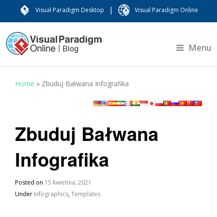
|
Visual Paradigm Desktop
Visual Paradigm Online
Menu
Home
»
Zbuduj Bałwana Infografika
Zbuduj Bałwana
Infografika
Posted on
15 kwietnia, 2021
Under
Infographics
,
Templates