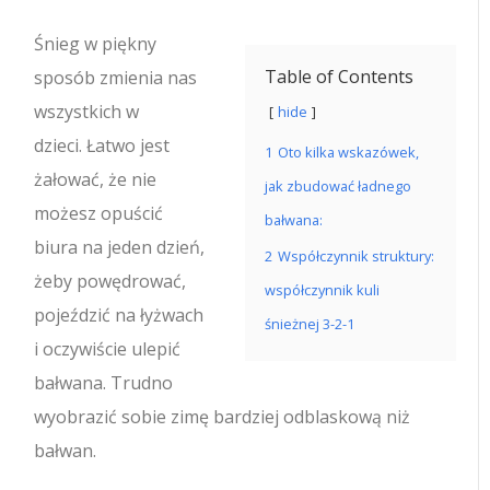
Śnieg w piękny
Table of Contents
sposób zmienia nas
wszystkich w
hide
dzieci.
Łatwo jest
1
Oto kilka wskazówek,
żałować, że nie
jak zbudować ładnego
możesz opuścić
bałwana:
biura na jeden dzień,
2
Współczynnik struktury:
żeby powędrować,
współczynnik kuli
pojeździć na łyżwach
śnieżnej 3-2-1
i oczywiście ulepić
bałwana. Trudno
wyobrazić sobie zimę bardziej odblaskową niż
bałwan.