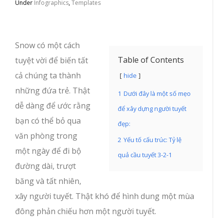
Under
Infographics
,
Templates
Snow có một cách
Table of Contents
tuyệt vời để biến tất
cả chúng ta thành
hide
những đứa trẻ. Thật
1
Dưới đây là một số mẹo
dễ dàng để ước rằng
để xây dựng người tuyết
bạn có thể bỏ qua
đẹp:
văn phòng trong
2
Yếu tố cấu trúc: Tỷ lệ
một ngày để đi bộ
quả cầu tuyết 3-2-1
đường dài, trượt
băng và tất nhiên,
xây người tuyết. Thật khó để hình dung một mùa
đông phản chiếu hơn một người tuyết.