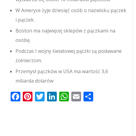
W Ameryce żyje dziesięć osób o nazwisku pączek
i pączek.
Boston ma najwięcej sklepów z pączkami na
osobę.
Podczas I wojny światowej pączki są podawane
żołnierzom.
Przemysł pączków w USA ma wartość 3,6
miliarda dolarów
Facebook
Pinterest
Twitter
LinkedIn
WhatsApp
Email
Share