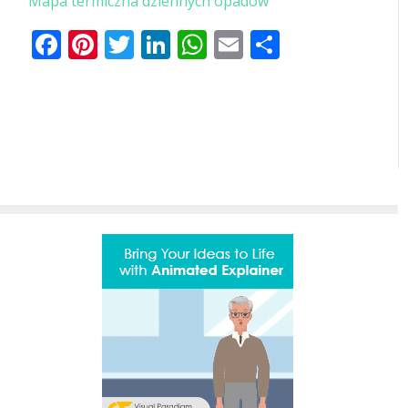
Mapa termiczna dziennych opadów
Facebook
Pinterest
Twitter
LinkedIn
WhatsApp
Email
Share