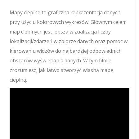
Mapy cieplne to graficzna reprezentacja danych
przy użyciu kolorowych wykresów.
Głównym celem
map cieplnych jest lepsza wizualizacja liczby
lokalizacji/zdarzeń w zbiorze danych oraz pomoc w
kierowaniu widzów do najbardziej odpowiednich
obszarów wyświetlania danych. W tym filmie
zrozumiesz, jak łatwo stworzyć własną mapę
cieplną.