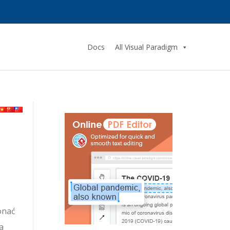
Docs
All Visual Paradigm
onać
a