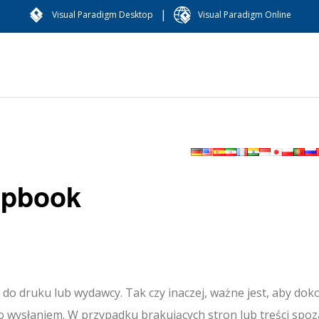
|
Visual Paradigm Desktop
Visual Paradigm Online
ipbook
o do druku lub wydawcy.
Tak czy inaczej, ważne jest, aby dok
go wysłaniem.
W przypadku brakujących stron lub treści spoz