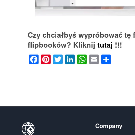
Czy chciałbyś wypróbować tę 
flipbooków? Kliknij
tutaj
!!!
Facebook
Pinterest
Twitter
LinkedIn
WhatsApp
Email
Shar
Company