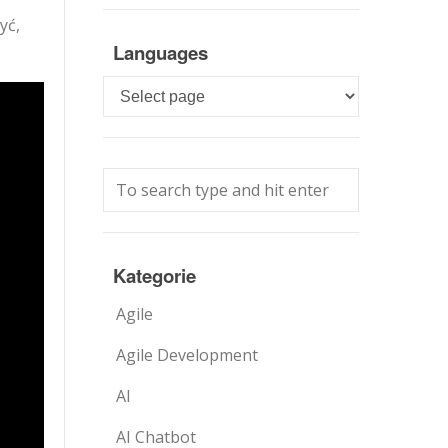
yć,
Languages
Languages
Kategorie
Agile
Agile Development
AI
AI Chatbot