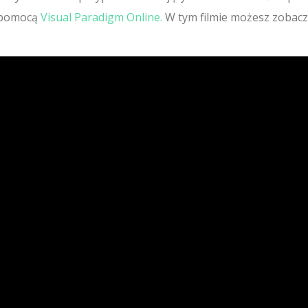
a pomocą
Visual Paradigm Online.
W tym filmie możesz zobacz