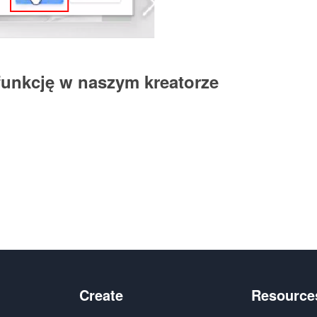
funkcję w naszym kreatorze
e
Create
Resource