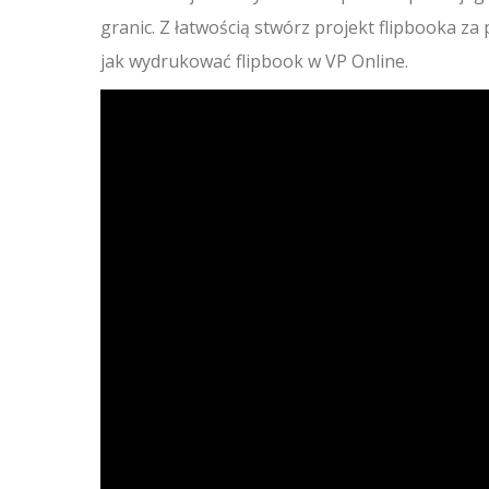
granic. Z łatwością stwórz projekt flipbooka z
jak wydrukować flipbook w VP Online.