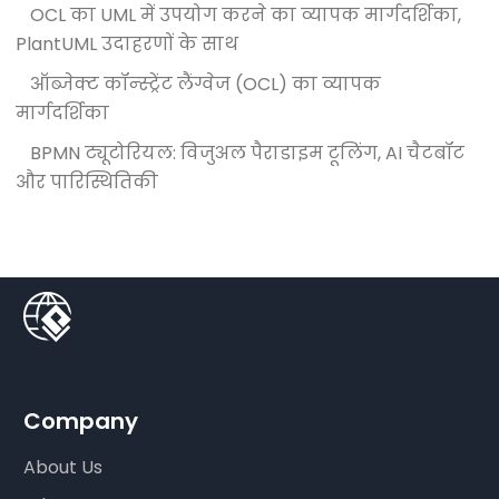
OCL का UML में उपयोग करने का व्यापक मार्गदर्शिका,
PlantUML उदाहरणों के साथ
ऑब्जेक्ट कॉन्स्ट्रेंट लैंग्वेज (OCL) का व्यापक
मार्गदर्शिका
BPMN ट्यूटोरियल: विजुअल पैराडाइम टूलिंग, AI चैटबॉट
और पारिस्थितिकी
Company
About Us