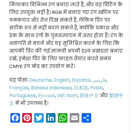
मिलाकर विभिन्न रंग बनाए जाते हैं, और यह प्रिंटिंग के
लिए उपयुक्त नहीं है। RGB में बनाए गए रंग स्क्रीन पर
चमकदार और तेज दिख सकते हैं, लेकिन प्रिंट पर
सटीक रूप से नहीं बदल सकते हैं, क्योंकि प्रकाश और
इंक के साथ रंगों के पुनरुत्पादन में अंतर होता है। रंग के
असंगति से बचने और यह सुनिश्चित करने के लिए कि
आपकी प्रिंट की गई सामग्री अपनी दृश्य अखंडता बनाए
रखे, हमेशा प्रिंट के लिए फाइल तैयार करते समय
CMYK रंग मोड का उपयोग करें।
यह पोस्ट
Deutsche
,
English
,
Español
,
فارسی
,
Français
,
Bahasa Indonesia
,
日本語
,
Polski
,
Portuguese
,
Ру́сский
,
Việt Nam
,
简体中文
और
繁體中
文
में भी उपलब्ध है।
Facebook
Pinterest
Twitter
LinkedIn
WhatsApp
Email
Share