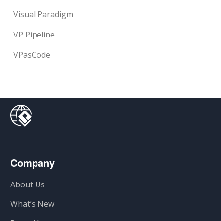
Visual Paradigm
VP Pipeline
VPasCode
Company
About Us
What’s New