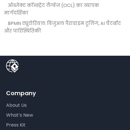
ऑब्जेक्ट कॉन्स्ट्रेंट लैंग्वेज (OCL) का व्यापक
मार्गदर्शिका
BPMN ट्यूटोरियल: विजुअल पैराडाइम टूलिंग, AI चैटबॉट
और पारिस्थितिकी
Company
About Us
What’s New
Press Kit