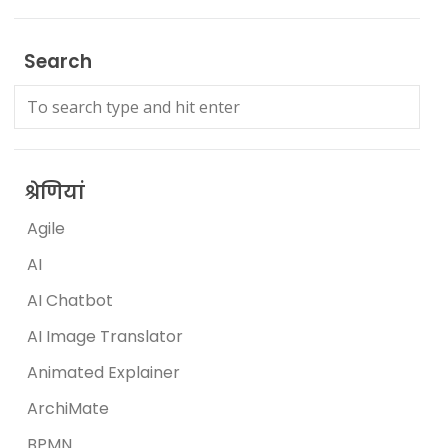
Search
श्रेणियां
Agile
AI
AI Chatbot
AI Image Translator
Animated Explainer
ArchiMate
BPMN