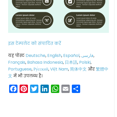
इस टेम्पलेट को संपादित करें
यह पोस्ट
Deutsche
,
English
,
Español
,
فارسی
,
Français
,
Bahasa Indonesia
,
日本語
,
Polski
,
Portuguese
,
Ру́сский
,
Việt Nam
,
简体中文
और
繁體中
文
में भी उपलब्ध है।
Facebook
Pinterest
Twitter
LinkedIn
WhatsApp
Email
Share